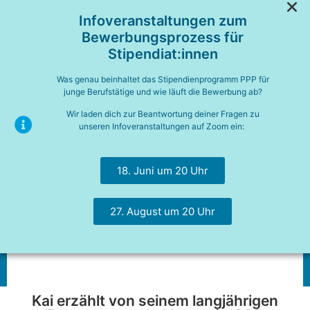
Infoveranstaltungen zum
Bewerbungsprozess für
Stipendiat:innen
Was genau beinhaltet das Stipendienprogramm PPP für
junge Berufstätige und wie läuft die Bewerbung ab?
“Sei offen, sei
Wir laden dich zur Beantwortung deiner Fragen zu
unseren Infoveranstaltungen auf Zoom ein:
neugierig, sei
mutig und freue
18. Juni um 20 Uhr
dich darauf,
einen neuen
Menschen
27. August um 20 Uhr
kennenzulernen!”
Kai erzählt von seinem langjährigen